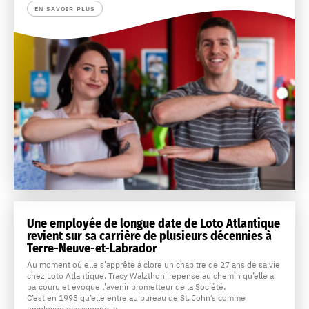
EN SAVOIR PLUS
Une employée de longue date de Loto Atlantique
revient sur sa carrière de plusieurs décennies à
Terre-Neuve-et-Labrador
Au moment où elle s’apprête à clore un chapitre de 27 ans de sa vie
chez Loto Atlantique, Tracy Walzthoni repense au chemin qu’elle a
parcouru et évoque l’avenir prometteur de la Société.
C’est en 1993 qu’elle entre au bureau de St. John’s comme
employée occasionnelle.