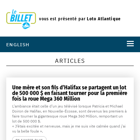
vous est présenté par
Loto Atlantique
ENGLISH
ARTICLES
Une mère et son fils d’Halifax se partagent un lot
de 500 000 $ en faisant tourner pour la première
fois la roue Mega 360 Million
L’ambiance était celle d’un jeu télévisé lorsque Patricia et Michael
Doiron de Halifax, en Nouvelle-Écosse, sont devenus les premiers à
faire tourner la gigantesque roue Mega 360 Million, remportant un
lot de 500 000 $.
« J’étais excitée et nerveuse, mais je me suis vite calmée quand j’ai
vu la belle foule »,
EN SAVOIR PLUS