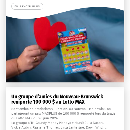
EN SAVOIR PLUS
Un groupe d’amies du Nouveau-Brunswick
remporte 100 000 $ au Lotto MAX
Sept amies de Fredericton Junction, au Nouveau-Brunswick, se
partageront un prix MAXPLUS de 100 000 $ remporté lors du tirage
du Lotto MAX du 26 juin 2026.
Le groupe « Tri-County Money Honeys » réunit Julia Nason,
Vickie Aubin, Raelene Thomas, Linzi Lanteigne, Dawn Wright,