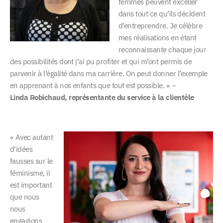
femmes peuvent exceller
dans tout ce qu’ils décident
d’entreprendre. Je célèbre
mes réalisations en étant
reconnaissante chaque jour
des possibilités dont j’ai pu profiter et qui m’ont permis de
parvenir à l’égalité dans ma carrière. On peut donner l’exemple
en apprenant à nos enfants que tout est possible. » –
Linda Robichaud, représentante du service à la clientèle
« Avec autant
d’idées
fausses sur le
féminisme, il
est important
que nous
nous
engagions