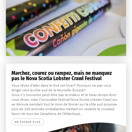
Marchez, courez ou rampez, mais ne manquez
pas le Nova Scotia Lobster Crawl Festival
Vous rêvez d’aller dans le Sud cet hiver? Pourquoi ne pas vous
diriger vers la côte sud de la Nouvelle-Écosse?
Vous n’y trouverez peut-être pas la chaleur et le beau temps dont
vous rêvez, mais l’incroyable festival Nova Scotia Lobster Crawl qui
se déroule pendant tout le mois de février sur la côte sud propose
plus de 150 activités emballantes mettant en vedette le crustacé
favori de tous les Canadiens de l’Atlantique,
EN SAVOIR PLUS