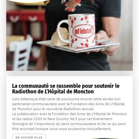
La communauté se rassemble pour soutenir le
Radiothon de L’Hôpital de Moncton
Loto Atlantique était ravie de poursuivre encore cette année son
partenariat communautaire avec la Fondation des Amis de L’Hôpital
de Moncton pour le neuvième Radiothon annuel.
La collaboration avec la Fondation des Amis de L’Hôpital de Moncton
et les radios C103 et New Country 96.9 pour cet événement
témoigne de l’importance du sens communautaire et de ce qui peut
être accompli lorsque nous nous soutenons mutuellement.
EN SAVOIR PLUS