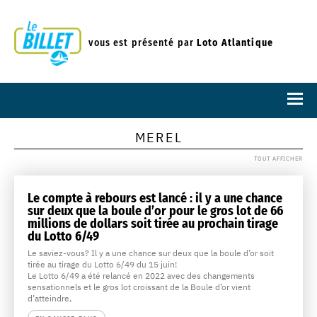
vous est présenté par
Loto Atlantique
MEREL
TOUT AFFICHER
Le compte à rebours est lancé : il y a une chance
sur deux que la boule d’or pour le gros lot de 66
millions de dollars soit tirée au prochain tirage
du Lotto 6/49
Le saviez-vous? Il y a une chance sur deux que la boule d’or soit
tirée au tirage du Lotto 6/49 du 15 juin!
Le Lotto 6/49 a été relancé en 2022 avec des changements
sensationnels et le gros lot croissant de la Boule d’or vient
d’atteindre,