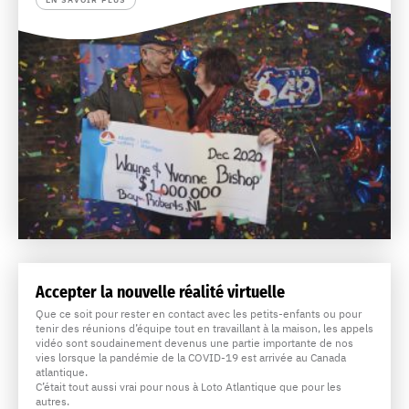
Accepter la nouvelle réalité virtuelle
Que ce soit pour rester en contact avec les petits-enfants ou pour
tenir des réunions d’équipe tout en travaillant à la maison, les appels
vidéo sont soudainement devenus une partie importante de nos
vies lorsque la pandémie de la COVID-19 est arrivée au Canada
atlantique.
C’était tout aussi vrai pour nous à Loto Atlantique que pour les
autres.