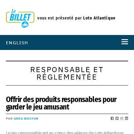
vous est présenté par
Loto Atlantique
ENGLISH
RESPONSABLE ET
RÉGLEMENTÉE
Offrir des produits responsables pour
garder le jeu amusant
PAR
GREG WESTON
Le jeu responsable est au cœur des valeurs de Loto Atlantique.