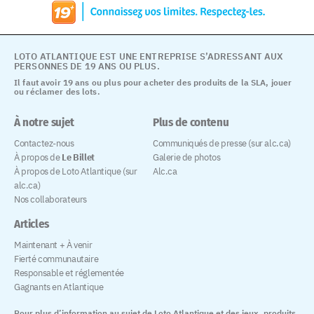
LOTO ATLANTIQUE EST UNE ENTREPRISE S’ADRESSANT AUX
PERSONNES DE 19 ANS OU PLUS.
Il faut avoir 19 ans ou plus pour acheter des produits de la SLA, jouer
ou réclamer des lots.
À notre sujet
Plus de contenu
Contactez-nous
Communiqués de presse (sur alc.ca)
À propos de
Le Billet
Galerie de photos
À propos de Loto Atlantique (sur
Alc.ca
alc.ca)
Nos collaborateurs
Articles
Maintenant + À venir
Fierté communautaire
Responsable et réglementée
Gagnants en Atlantique
Pour plus d’information au sujet de Loto Atlantique et des jeux, produits