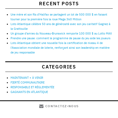
RECENT POSTS
Une mère et son fils d’Halifax se partagent un lot de 500 000 $ en faisant
tourner pour la première fois la roue Mega 360 Million
Loto Atlantique célèbre 50 ans de générosité avec son jeu caritatif Gagnez à
la Grattouille
Un groupe d’amies du Nouveau-Brunswick remporte 100 000 $ au Lotto MAX
Prendre une pause: comment le programme de pause du jeu aide les joueurs
Loto Atlantique obtient une nouvelle fois la certification de niveau 4 de
l’Association mondiale de loterie, renforçant ainsi son leadership en matière
de jeu responsable
CATEGORIES
MAINTENANT + À VENIR
FIERTÉ COMMUNAUTAIRE
RESPONSABLE ET RÉGLEMENTÉE
GAGNANTS EN ATLANTIQUE
CONTACTEZ-NOUS