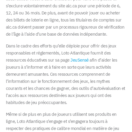
s’exclure volontairement du site alc.ca pour une période de 6,
12, 24 ou 36 mois. De plus, avant de pouvoir jouer ou acheter
des billets de loterie en ligne, tous les titulaires de comptes sur
alc.ca doivent passer par un processus rigoureux de vérification
de l’âge à l’aide d’une base de données indépendante.
Dans le cadre des efforts qu’elle déploie pour offrir des jeux
responsables et réglementés, Loto Atlantique fournit des
ressources éducatives sur sa page
JeuSensé
afin d’aider les
joueurs à s’informer et à faire en sorte que leurs activités
demeurent amusantes. Ces ressources comprennent de
l’information sur le fonctionnement des jeux, les mythes
courants et les chances de gagner, des outils d’autoévaluation et
l’accès aux ressources destinées aux joueurs qui ont des
habitudes de jeu préoccupantes.
Même si de plus en plus de joueurs utilisent ses produits en
ligne, Loto Atlantique s’engage et s’engagera toujours à
respecter des pratiques de calibre mondial en matière de jeu