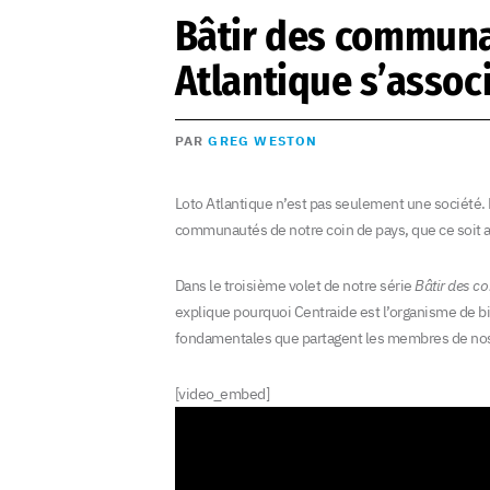
Bâtir des communa
Atlantique s’associ
PAR
GREG WESTON
Loto Atlantique n’est pas seulement une société. 
communautés de notre coin de pays, que ce soit au 
Dans le troisième volet de notre série
Bâtir des 
explique pourquoi Centraide est l’organisme de bi
fondamentales que partagent les membres de nos
[video_embed]