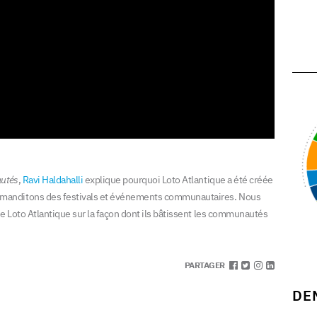
utés
,
Ravi Haldahalli
explique pourquoi Loto Atlantique a été créée
manditons des festivals et événements communautaires. Nous
de Loto Atlantique sur la façon dont ils bâtissent les communautés
PARTAGER
DE