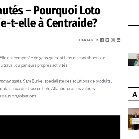
utés – Pourquoi Loto
e-t-elle à Centraide?
PARTAGER
Elle est composée de gens qui sont fiers de contribuer aux
travail ou par leurs propres activités.
communautés
, Sam Burke, spécialiste des solutions de produits,
enfaisance de choix de Loto Atlantique et les valeurs
A
 deux organisations.