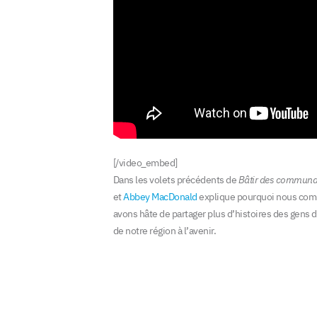
[/video_embed]
Dans les volets précédents de
Bâtir des communa
et
Abbey MacDonald
explique pourquoi nous com
avons hâte de partager plus d’histoires des gens 
de notre région à l’avenir.