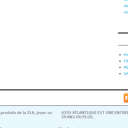
de
ma
MA
F
R
G
 produits de la SLA, jouer ou
LOTO ATLANTIQUE EST UNE ENTR
19 ANS OU PLUS.