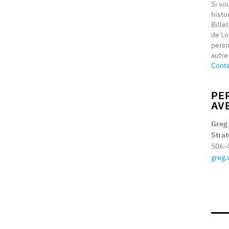
Si vo
histo
Bille
de Lo
perso
autre
Cont
PE
AV
Greg
Stra
506-
greg.