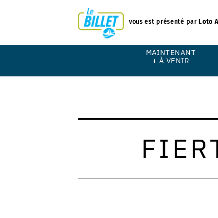
vous est présenté par
Loto 
MAINTENANT
+ À VENIR
FIER