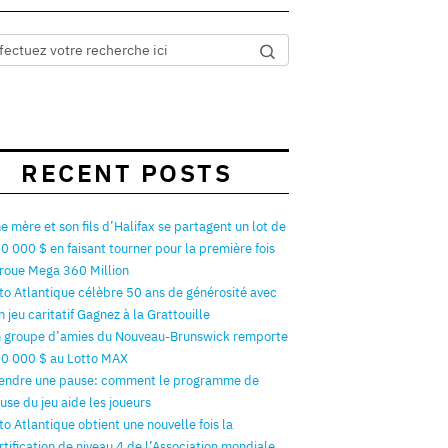
RECENT POSTS
e mère et son fils d’Halifax se partagent un lot de
0 000 $ en faisant tourner pour la première fois
 roue Mega 360 Million
to Atlantique célèbre 50 ans de générosité avec
n jeu caritatif Gagnez à la Grattouille
 groupe d’amies du Nouveau-Brunswick remporte
0 000 $ au Lotto MAX
endre une pause: comment le programme de
use du jeu aide les joueurs
to Atlantique obtient une nouvelle fois la
rtification de niveau 4 de l’Association mondiale