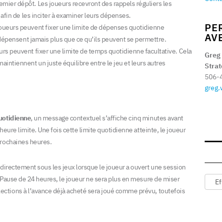
emier dépôt. Les joueurs recevront des rappels réguliers les
t afin de les inciter à examiner leurs dépenses.
PE
 joueurs peuvent fixer une limite de dépenses quotidienne
AV
ne dépensent jamais plus que ce qu’ils peuvent se permettre.
eurs peuvent fixer une limite de temps quotidienne facultative. Cela
Greg
aintiennent un juste équilibre entre le jeu et leurs autres
Stra
506-
greg.
uotidienne
, un message contextuel s’affiche cinq minutes avant
heure limite. Une fois cette limite quotidienne atteinte, le joueur
prochaines heures.
 directement sous les jeux lorsque le joueur a ouvert une session
 Pause de 24 heures, le joueur ne sera plus en mesure de miser
ctions à l’avance déjà acheté sera joué comme prévu, toutefois