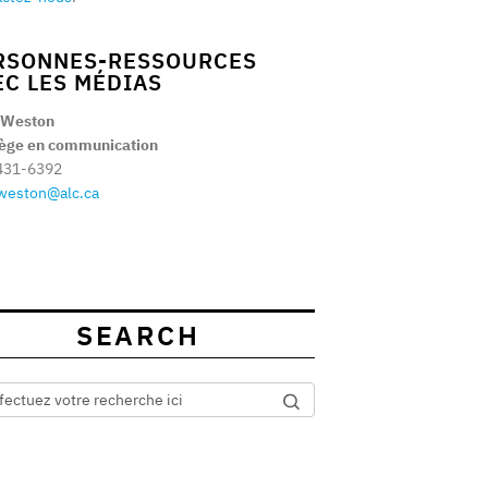
RSONNES-RESSOURCES
EC LES MÉDIAS
 Weston
tège en communication
431-6392
weston@alc.ca
SEARCH