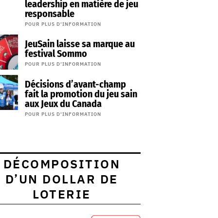
leadership en matière de jeu
responsable
POUR PLUS D’INFORMATION
JeuSain laisse sa marque au
festival Sommo
POUR PLUS D’INFORMATION
Décisions d’avant-champ
fait la promotion du jeu sain
aux Jeux du Canada
POUR PLUS D’INFORMATION
DÉCOMPOSITION
D’UN DOLLAR DE
LOTERIE