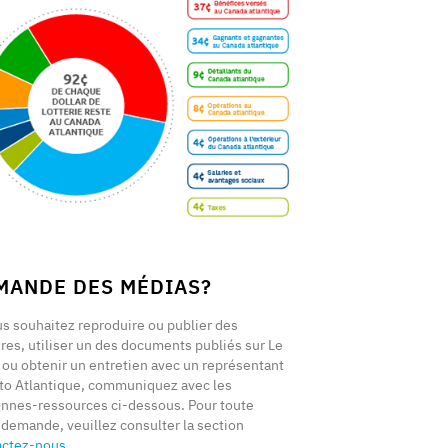
MANDE DES MÉDIAS?
us souhaitez reproduire ou publier des
ires, utiliser un des documents publiés sur Le
t ou obtenir un entretien avec un représentant
to Atlantique, communiquez avec les
nnes-ressources ci-dessous. Pour toute
 demande, veuillez consulter la section
actez-nous
.