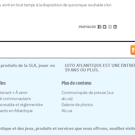
s sont en tout temps à la disposition de quiconque souhaite s’en
PARTAGER
 produits de la SLA, jouer ou
LOTO ATLANTIQUE EST UNE ENTR
19 ANS OU PLUS.
cles
Plus de contenu
tenant + À venir
Communiqués de presse (sur
té communautaire
alc.ca)
onsable et réglementée
Galerie de photos
ants en Atlantique
Alc.ca
tique et des jeux, produits et services que nous offrons, veuillez visite