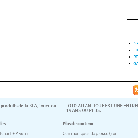
MA
F
R
G
 produits de la SLA, jouer ou
LOTO ATLANTIQUE EST UNE ENTR
19 ANS OU PLUS.
cles
Plus de contenu
tenant + À venir
Communiqués de presse (sur