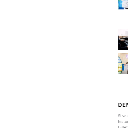
DE
Si vo
histo
Bille