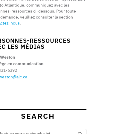
to Atlantique, communiquez avec les
nnes-ressources ci-dessous. Pour toute
 demande, veuillez consulter la section
actez-nous
.
RSONNES-RESSOURCES
EC LES MÉDIAS
 Weston
tège en communication
431-6392
weston@alc.ca
SEARCH