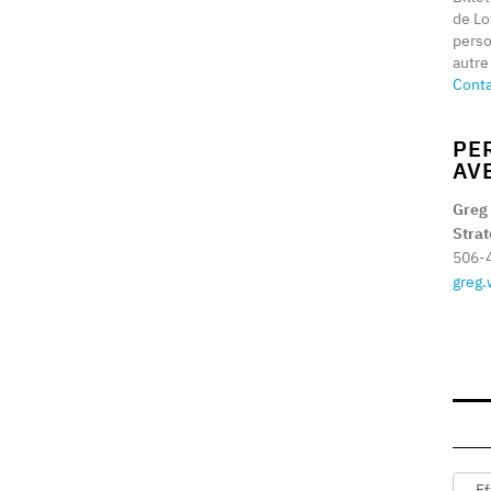
de Lo
perso
autre
Cont
PE
AV
Greg
Stra
506-
greg.