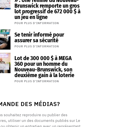
» : Une femme du Nouveau-
Brunswick remporte un gros
lot progressif de 672 000 $ à
un jeu en ligne
POUR PLUS D’INFORMATION
Se tenir informé pour
assurer sa sécurité
POUR PLUS D’INFORMATION
Lot de 300 000 $ à MEGA
360 pour un homme du
Nouveau-Brunswick, son
deuxième gain à la loterie
POUR PLUS D’INFORMATION
MANDE DES MÉDIAS?
us souhaitez reproduire ou publier des
ires, utiliser un des documents publiés sur Le
t ou obtenir un entretien avec un représentant