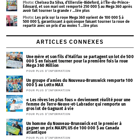
Photo:
Chelsea Da Silva, d’Ellerslie-Bideford, à l’Île-du-Prince-
Édouard, et son mari ont remporté 250 000 $ au Mega 360 après
avoir fait tourner la grande r
...lire plus
Photo:
Les prix sur la roue Mega 360 varient de 100 000 $ à
500 000 $, garantissant à quiconque faisant tourner la roue de
repartir avec un prix d’au moins 1
...lire plus
ARTICLES CONNEXES
Une mère et son fils d’Halifax se partagent un lot de 500
000 $ en faisant tourner pour la première fois la roue
Mega 360 Million
POUR PLUS D’INFORMATION
Un groupe d’amies du Nouveau-Brunswick remporte 100
000 $ au Lotto MAX
POUR PLUS D’INFORMATION
« Les rêves les plus fous » deviennent réalité pour une
femme de Terre-Neuve-et-Labrador qui remporte un
gros lot de Gagnant à vie
POUR PLUS D’INFORMATION
Un homme du Nouveau-Brunswick est le premier à
gagner un prix MAXPLUS de 100 000 $ au Canada
atlantique
POUR PLUS D’INFORMATION