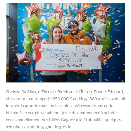
Chelsea Da Silva, d’Ellerslie-Bideford, à l’Île-du-Prince-Édouard,
et son mari ont remporté 250 000 $ au Mega 360 après avoir fait
tourner la grande roue, mais le plus intéressant dans cette
histoire? Le couple venait tout juste de commencer à acheter
occasionnellement des billets Gagnez à la Grattouille, quelques
semaines avant de gagner le gros lot.