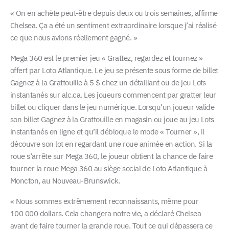
« On en achète peut-être depuis deux ou trois semaines, affirme
Chelsea. Ça a été un sentiment extraordinaire lorsque j’ai réalisé
ce que nous avions réellement gagné. »
Mega 360 est le premier jeu « Grattez, regardez et tournez »
offert par Loto Atlantique. Le jeu se présente sous forme de billet
Gagnez à la Grattouille à 5 $ chez un détaillant ou de jeu Lots
instantanés sur alc.ca. Les joueurs commencent par gratter leur
billet ou cliquer dans le jeu numérique. Lorsqu’un joueur valide
son billet Gagnez à la Grattouille en magasin ou joue au jeu Lots
instantanés en ligne et qu’il débloque le mode « Tourner », il
découvre son lot en regardant une roue animée en action. Si la
roue s’arrête sur Mega 360, le joueur obtient la chance de faire
tourner la roue Mega 360 au siège social de Loto Atlantique à
Moncton, au Nouveau-Brunswick.
« Nous sommes extrêmement reconnaissants, même pour
100 000 dollars. Cela changera notre vie, a déclaré Chelsea
avant de faire tourner la grande roue. Tout ce qui dépassera ce