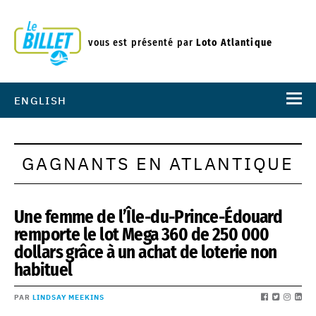
vous est présenté par
Loto Atlantique
ENGLISH
GAGNANTS EN ATLANTIQUE
Une femme de l’Île-du-Prince-Édouard
remporte le lot Mega 360 de 250 000
dollars grâce à un achat de loterie non
habituel
PAR
LINDSAY MEEKINS