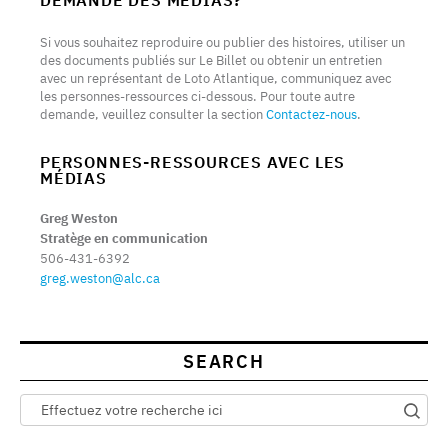
Si vous souhaitez reproduire ou publier des histoires, utiliser un
des documents publiés sur Le Billet ou obtenir un entretien
avec un représentant de Loto Atlantique, communiquez avec
les personnes-ressources ci-dessous. Pour toute autre
demande, veuillez consulter la section
Contactez-nous
.
PERSONNES-RESSOURCES AVEC LES
MÉDIAS
Greg Weston
Stratège en communication
506-431-6392
greg.weston@alc.ca
SEARCH