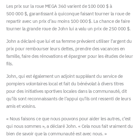
Les prix sur la roue MEGA 360 varient de 100 000 $ à
500 000 $, garantissant à quiconque faisant tourner la roue de
repartir avec un prix d’au moins 100 000 $. La chance de faire
tourner la grande roue de John lui a valu un prix de 250 000 $.
John a déclaré que lui et sa femme prévoient utiliser l’argent du
prix pour rembourser leurs dettes, prendre des vacances en
famille, faire des rénovations et épargner pour les études de leur
fils.
John, qui est également un adjoint suppléant du service de
pompiers volontaires local et fait du bénévolat à divers titres
pour des initiatives sportives locales dans la communauté, dit
qu’ils sont reconnaissants de l’appui qu’ils ont ressenti de leurs
amis et voisins.
« Nous faisons ce que nous pouvons pour aider les autres, c’est
qui nous sommes », a déclaré John. « Cela nous fait vraiment du
bien de savoir que la communauté est avec nous. »