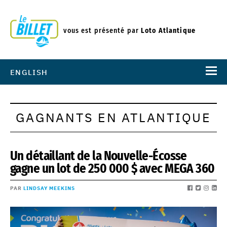
vous est présenté par
Loto Atlantique
ENGLISH
GAGNANTS EN ATLANTIQUE
Un détaillant de la Nouvelle-Écosse
gagne un lot de 250 000 $ avec MEGA 360
PAR
LINDSAY MEEKINS