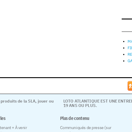
MA
F
R
G
 produits de la SLA, jouer ou
LOTO ATLANTIQUE EST UNE ENTR
19 ANS OU PLUS.
cles
Plus de contenu
tenant + À venir
Communiqués de presse (sur