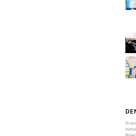
DE
Si vo
histo
Bille