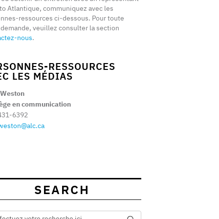
to Atlantique, communiquez avec les
nnes-ressources ci-dessous. Pour toute
 demande, veuillez consulter la section
actez-nous
.
RSONNES-RESSOURCES
EC LES MÉDIAS
 Weston
tège en communication
431-6392
weston@alc.ca
SEARCH