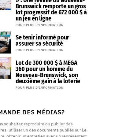
» : Une femme du Nouveau-
Brunswick remporte un gros
lot progressif de 672 000 $ à
un jeu en ligne
POUR PLUS D’INFORMATION
Se tenir informé pour
assurer sa sécurité
POUR PLUS D’INFORMATION
Lot de 300 000 $ à MEGA
360 pour un homme du
Nouveau-Brunswick, son
deuxième gain à la loterie
POUR PLUS D’INFORMATION
MANDE DES MÉDIAS?
us souhaitez reproduire ou publier des
ires, utiliser un des documents publiés sur Le
t ou obtenir un entretien avec un représentant