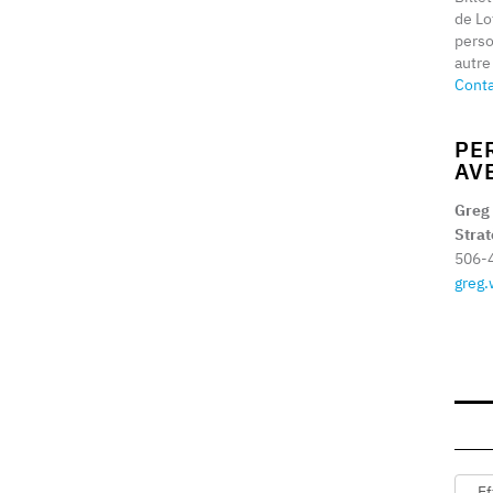
de Lo
perso
autre
Cont
PE
AV
Greg
Stra
506-
greg.