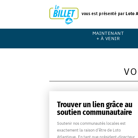
vous est présenté par
Loto 
MAINTENANT
+ À VENIR
VO
Trouver un lien grâce au
soutien communautaire
Soutenir nos communautés locales est
exactement la raison d’être de Loto
Atlantique. En tant que président-directeur