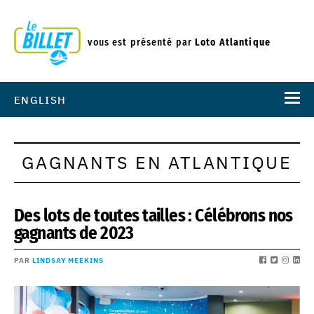
vous est présenté par
Loto Atlantique
ENGLISH
GAGNANTS EN ATLANTIQUE
Des lots de toutes tailles : Célébrons nos
gagnants de 2023
PAR
LINDSAY MEEKINS