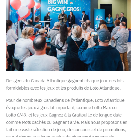
Des gens du Canada Atlantique gagnent chaque jour des lots
formidables avec les jeux et les produits de Loto Atlantique.
Pour de nombreux Canadiens de l’Atlantique, Loto Atlantique
évoque les jeux à gros lot important, comme Lotto Max ou
Lotto 6/49, et les jeux Gagnez à la Grattouille de longue date,
comme Mots cachés ou Gagnant à vie. Mais nous proposons en
fait une vaste sélection de jeux, de concours et de promotions,
ce qui donne aux joueurs plus de chances de gagner de