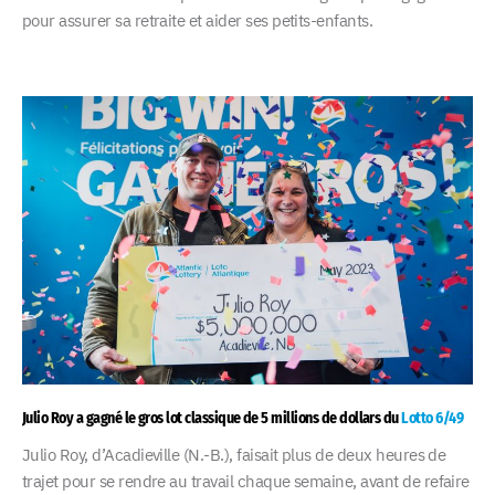
pour assurer sa retraite et aider ses petits-enfants.
Julio Roy a gagné le gros lot classique de 5 millions de dollars du
Lotto 6/49
Julio Roy, d’Acadieville (N.-B.), faisait plus de deux heures de
trajet pour se rendre au travail chaque semaine, avant de refaire