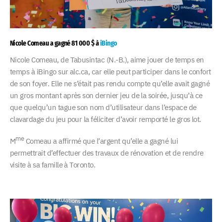
Nicole Comeau a gagné 81 000 $ à
iBingo
Nicole Comeau, de Tabusintac (N.-B.), aime jouer de temps en
temps à iBingo sur alc.ca, car elle peut participer dans le confort
de son foyer. Elle ne s’était pas rendu compte qu’elle avait gagné
un gros montant après son dernier jeu de la soirée, jusqu’à ce
que quelqu’un tague son nom d’utilisateur dans l’espace de
clavardage du jeu pour la féliciter d’avoir remporté le gros lot.
me
M
Comeau a affirmé que l’argent qu’elle a gagné lui
permettrait d’effectuer des travaux de rénovation et de rendre
visite à sa famille à Toronto.