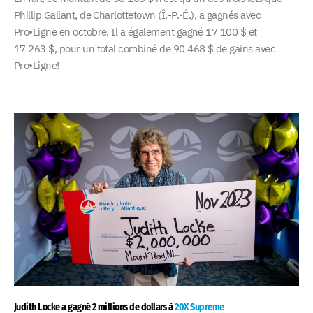
Phillip Gallant, de Charlottetown (Î.-P.-É.), a gagnés avec
Pro•Ligne en octobre. Il a également gagné 17 100 $ et
17 263 $, pour un total combiné de 90 468 $ de gains avec
Pro•Ligne!
Judith Locke a gagné 2 millions de dollars à
20X Supreme