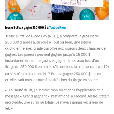
Jessie Butts a gagné 250 000 $ à
Tout ou Rien
Jessie Butts, de Glace Bay (N.-É.), a remporté le gros lot de
250 000 $ après avoir joué à Tout ou Rien, une loterie
quotidienne avec tirage qui offre aux joueurs deux chances de
gagner. Les joueurs peuvent gagner jusqu’à 25 000 $
instantanément en magasin, et gagner à nouveau lors d’un
tirage de 250 000 $ en soirée s’ils ont tous les numéros tirés (12)
me
ou s’ils n’en ont aucun. M
Butts a gagné 250 000 $ parce
qu’elle avait tous les numéros tirés lors du tirage en soirée.
« J’ai sauté du lit, j’ai balayé mon billet dans l’application et le
message « Grand gagnant » s’est affiché, a raconté Jessie. C’était
incroyable, une surprise totale. Je n’avais jamais vécu rien de
tel. »