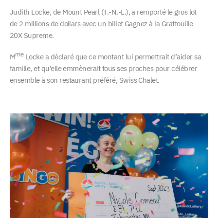
Judith Locke, de Mount Pearl (T.-N.-L.), a remporté le gros lot
de 2 millions de dollars avec un billet Gagnez à la Grattouille
20X Supreme.
me
M
Locke a déclaré que ce montant lui permettrait d’aider sa
famille, et qu’elle emmènerait tous ses proches pour célébrer
ensemble à son restaurant préféré, Swiss Chalet.