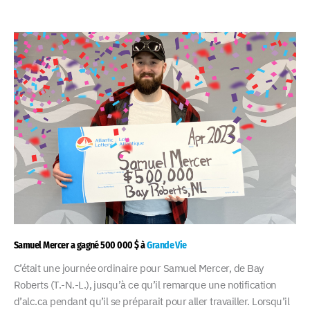
Samuel Mercer a gagné 500 000 $ à
Grande Vie
C’était une journée ordinaire pour Samuel Mercer, de Bay
Roberts (T.-N.-L.), jusqu’à ce qu’il remarque une notification
d’alc.ca pendant qu’il se préparait pour aller travailler. Lorsqu’il