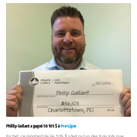
Phillip Gallant a gagné 56 105 $ à
Pro•Ligne
En fait, ce montant de 56 105 $ n’est qu’un des trois lots que